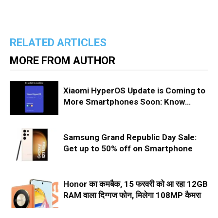
RELATED ARTICLES
MORE FROM AUTHOR
Xiaomi HyperOS Update is Coming to
More Smartphones Soon: Know
About the Phones That Will Receive
This Update
Samsung Grand Republic Day Sale:
Get up to 50% off on Smartphone
Honor का कमबैक, 15 फरवरी को आ रहा 12GB
RAM वाला दिग्गज फोन, मिलेगा 108MP कैमरा