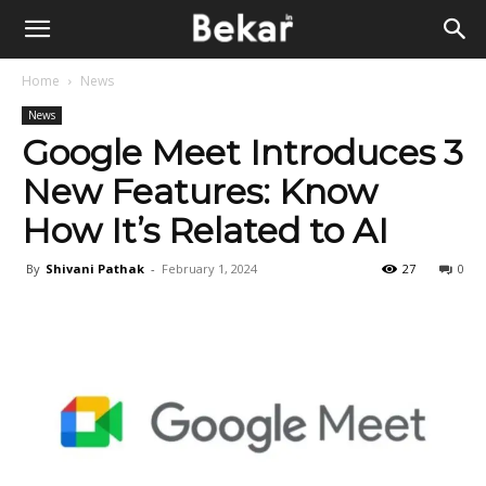
Home
News
News
Google Meet Introduces 3
New Features: Know
How It’s Related to AI
By
Shivani Pathak
-
February 1, 2024
27
0