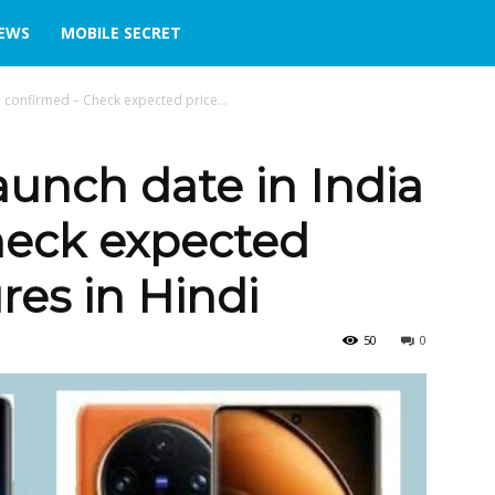
IEWS
MOBILE SECRET
a confirmed – Check expected price...
aunch date in India
heck expected
res in Hindi
50
0