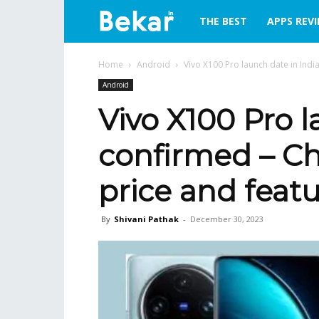
bekar.in
THE BEST
APPS REV
Home
Android
Vivo X100 Pro launch date in Indi
Android
Vivo X100 Pro l
confirmed – C
price and featu
By
Shivani Pathak
-
December 30, 2023