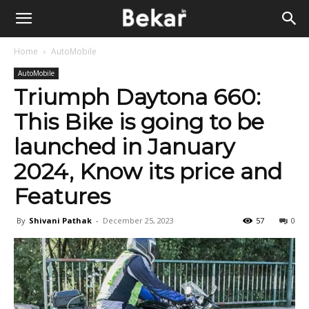
Home
AutoMobile
AutoMobile
Triumph Daytona 660:
This Bike is going to be
launched in January
2024, Know its price and
Features
By
Shivani Pathak
-
December 25, 2023
57
0