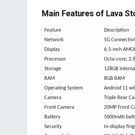
Main Features of Lava S
Feature
Description
Network
5G Connectivi
Display
6.5-inch AMOL
Processor
Octa-core, 2.
Storage
128GB interna
RAM
8GB RAM
Operating System
Android 11 wi
Camera
Triple Rear 
Front Camera
20MP Front 
Battery
5000mAh batte
Security
In-display fin