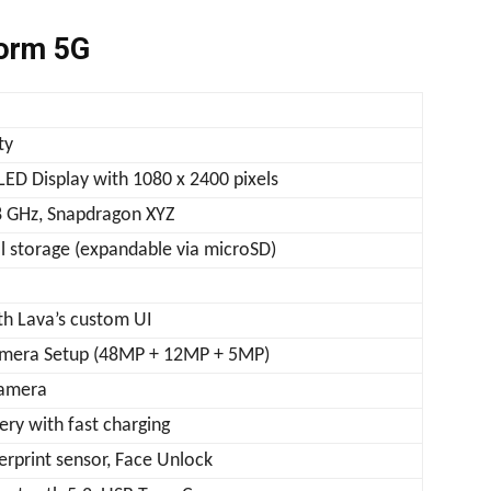
torm 5G
ty
ED Display with 1080 x 2400 pixels
8 GHz, Snapdragon XYZ
l storage (expandable via microSD)
th Lava’s custom UI
Camera Setup (48MP + 12MP + 5MP)
Camera
ry with fast charging
gerprint sensor, Face Unlock