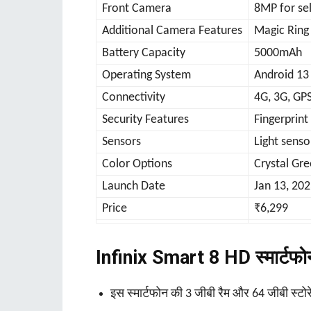
Front Camera
8MP for sel
Additional Camera Features
Magic Ring
Battery Capacity
5000mAh
Operating System
Android 13
Connectivity
4G, 3G, GPS
Security Features
Fingerprint
Sensors
Light senso
Color Options
Crystal Gre
Launch Date
Jan 13, 20
Price
₹6,299
Infinix Smart 8 HD स्‍मार्टफ
इस स्मार्टफोन की 3 जीबी रैम और 64 जीबी स्टो