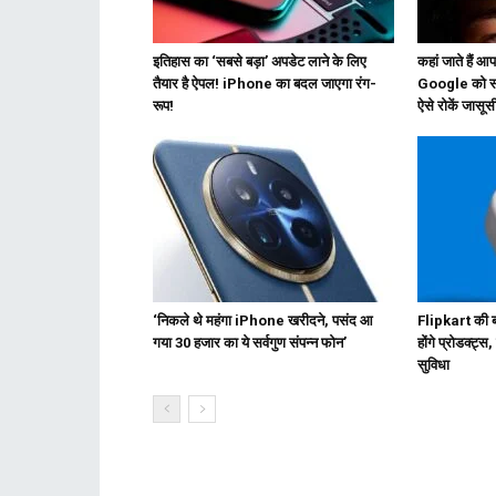
इतिहास का ‘सबसे बड़ा’ अपडेट लाने के लिए
कहां जाते हैं आप?
तैयार है ऐपल! iPhone का बदल जाएगा रंग-
Google को सब 
रूप!
ऐसे रोकें जासूस
‘निकले थे महंगा iPhone खरीदने, पसंद आ
Flipkart की ब
गया 30 हजार का ये सर्वगुण संपन्न फोन’
होंगे प्रोडक्ट्स
सुविधा